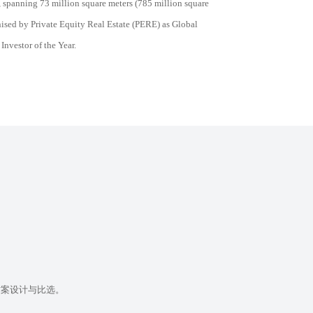
d, spanning 73 million square meters (785 million square
nised by Private Equity Real Estate (PERE) as Global
Investor of the Year.
方案设计与比选。