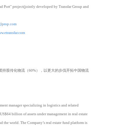
ad Port" project(jointly developed by Transfar Group and
glprop.com
ww.etransfar.com
集团持股传化物流（60%），以更大的步伐开拓中国物流
ment manager specializing in logistics and related
US$64 billion of assets under management in real estate
nd the world. The Company’s real estate fund platform is