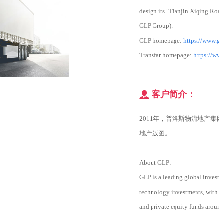
design its "Tianjin Xiqing Ro
GLP Group).
GLP homepage:
https://www.
Transfar homepage:
https://w
客户简介：
2011年，普洛斯物流地产
地产版图。
About GLP:
GLP is a leading global invest
technology investments, with 
and private equity funds arou